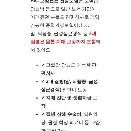
AIG 보장든든 건강보험
은 고혈압·
당뇨병 등으로 일반 보험 가입이
어려웠던 분들도 간편심사로 가입
가능한 종합건강보험이에요.
암, 뇌졸중, 급성심근경색 등
3대
질병은 물론 치매 보장까지 포함
되
어 있어요.
✔ 고혈압·당뇨도 가능한
간
편심사
✔
3대 질병(암, 뇌졸중, 급성
심근경색)
진단비 보장
✔
치매 진단 및 생활자금
보
장
✔
질병·상해 수술비
, 입원일
당, 골절·화상 의료비 등 다양
한 특약 가능