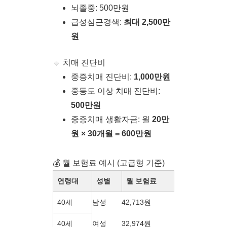
뇌졸중: 500만원
급성심근경색:
최대 2,500만
원
🔹 치매 진단비
중증치매 진단비:
1,000만원
중등도 이상 치매 진단비:
500만원
중증치매 생활자금: 월
20만
원 × 30개월 = 600만원
💰 월 보험료 예시 (고급형 기준)
연령대
성별
월 보험료
40세
남성
42,713원
40세
여성
32,974원