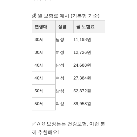
💰 월 보험료 예시 (기본형 기준)
연령대
성별
월 보험료
30세
남성
11,198원
30세
여성
12,726원
40세
남성
24,688원
40세
여성
27,384원
50세
남성
52,372원
50세
여성
39,958원
✅ AIG 보장든든 건강보험, 이런 분
께 추천해요!