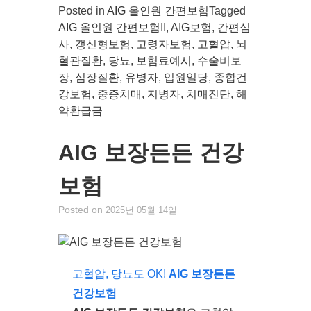
Posted in
AIG 올인원 간편보험
Tagged
AIG 올인원 간편보험II
,
AIG보험
,
간편심
사
,
갱신형보험
,
고령자보험
,
고혈압
,
뇌
혈관질환
,
당뇨
,
보험료예시
,
수술비보
장
,
심장질환
,
유병자
,
입원일당
,
종합건
강보험
,
중증치매
,
지병자
,
치매진단
,
해
약환급금
AIG 보장든든 건강
보험
Posted on
2025년 05월 14일
고혈압, 당뇨도 OK!
AIG 보장든든
건강보험