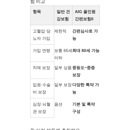
험 비교
항목
일반 건
AIG 올인원
강보험
간편보험II
고혈압·당
제한적
간편심사로 가
뇨자 가입
능
가입 연령
보통 65세
최대 80세 가능
이하
치매 보장
일부 상품
중등도~중증
보장
입원·수술
일부 보장
다양한 특약 가
비 보장
능
심장·뇌혈
옵션
기본 및 특약
관 보장
구성