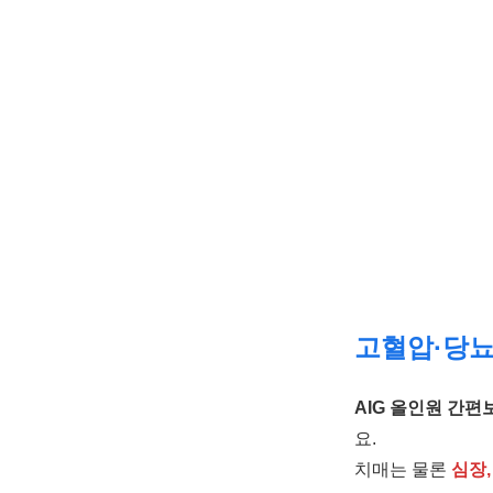
고혈압·당뇨
AIG 올인원 간편보
요.
치매는 물론
심장