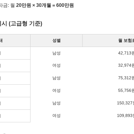
자금: 월
20만원 × 30개월 = 600만원
시 (고급형 기준)
대
성별
월 보험
세
남성
42,713
여성
32,974
세
남성
75,312
세
여성
55,756
세
남성
150,32
세
여성
109,89
세