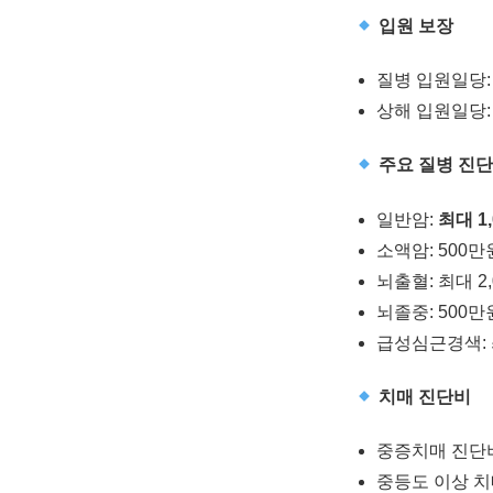
입원 보장
질병 입원일당:
상해 입원일당:
주요 질병 진
일반암:
최대 1
소액암: 500만
뇌출혈: 최대 2
뇌졸중: 500만
급성심근경색:
치매 진단비
중증치매 진단
중등도 이상 치