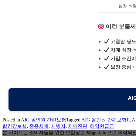
심장·뇌
이런 분들께
고혈압·당뇨
치매·심장·
가입 조건이
보장 중심 
A
Posted in
AIG 올인원 간편보험
Tagged
AIG 올인원 간편보험II
,
A
합건강보험
,
중증치매
,
지병자
,
치매진단
,
해약환급금
본 사이트는 소비자들을 위한 보험정보 제공 목적으로 제작되