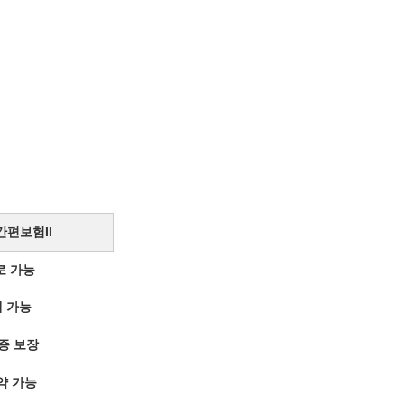
간편보험II
로 가능
세 가능
증 보장
약 가능