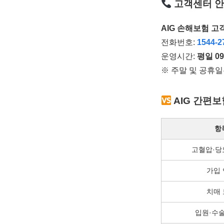
고객센터 
AIG 손해보험 
전화번호:
1544-2
운영시간:
평일 09
※ 주말 및 공휴
AIG 간편보
항
고혈압·당
가입
치매
입원·수