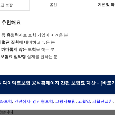
옵션
기본 및 특
혈관 보장
 추천해요
 등
유병력자
로 보험 가입이 어려운 분
뇌혈관 질환
에 대비하고 싶은 분
 까다롭지 않은 보험
을 찾는 분
+ 보험료 절약형
설계를 원하는 분
IG 다이렉트보험 공식홈페이지 간편 보험료 계산 – [바로가
IG보험
,
간편심사
,
갱신형보험
,
고령자보험
,
고혈압
,
뇌혈관질환
,
었습니다.