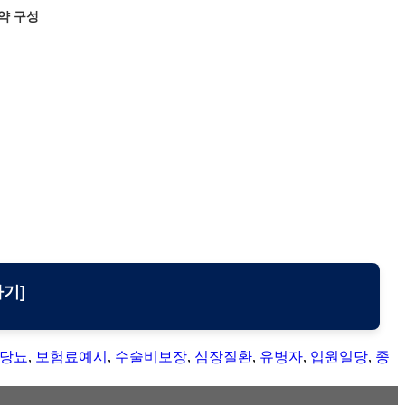
약 구성
기]
당뇨
,
보험료예시
,
수술비보장
,
심장질환
,
유병자
,
입원일당
,
종