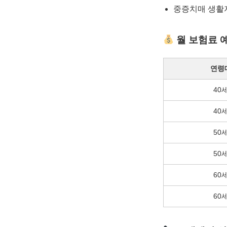
중증치매 생활
월 보험료 예
연령
40
40
50
50
60
60