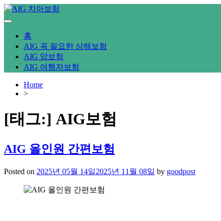
Skip
to
content
홈
AIG 꼭 필요한 상해보험
AIG 암보험
AIG 여행자보험
Home
>
[태그:]
AIG보험
AIG 올인원 간편보험
Posted on
2025년 05월 14일
2025년 11월 08일
by
goodpost