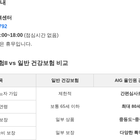
안내
고객센터
792
:00~18:00
(점심시간 없음)
일은 휴무입니다.
험II vs 일반 건강보험 비교
목
일반 건강보험
AIG 올인원 
뇨자 가입
제한적
간편심사
보통 65세 이하
최대 80
 연령
일부 상품
중등도~중
 보장
일부 보장
다양한 특
술비 보장